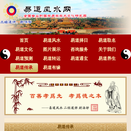
首页
易道风水
易道择日
易道取名
易道文化
图片展示
咨询服务
关于我们
易道预测
易道转运
易道通玄
易道养生
易道传承
易道有缘
易道传承