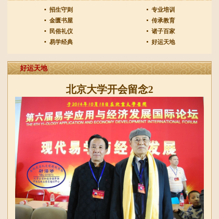
招生守则
专业培训
金匮书屋
传承教育
民俗礼仪
诸子百家
易学经典
好运天地
好运天地
北京大学开会留念
2