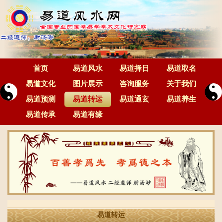
首页
易道风水
易道择日
易道取名
易道文化
图片展示
咨询服务
关于我们
易道预测
易道转运
易道通玄
易道养生
易道传承
易道有缘
易道转运